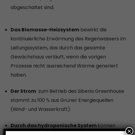
abgeschaltet sind.
Das Biomasse-Heizsystem
bewirkt die
kontinuierliche Erwärmung des Regenwassers im
Leitungssystem, das durch das gesamte
Gewächshaus verläuft, wenn die vorigen
Prozesse nicht ausreichend Wärme generiert
haben.
Der Strom
zum Betrieb des Siberia Greenhouse
stammt zu 100 % aus Grüner Energiequellen
(Wind- und Wasserkraft).
Durch das hydroponische System
können
×
Einschränkungen des Bodens überwunden